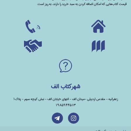
قیمت کتاب‌هایی که امکان اضافه کردن به سبد خرید را دارند،‌ به روز است.
شهرکتاب الف
زعفرانیه - مقدس اردبیلی -میدان الف - انتهای خیابان الف - نبش کوچه سوم - پلاک1
1985944513