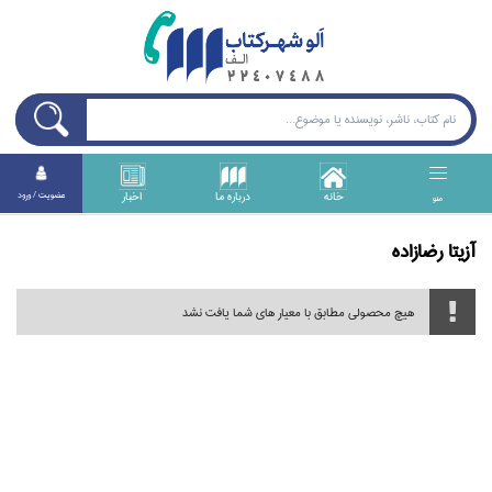
خانه
درباره ما
اخبار
عضويت / ورود
منو
آزيتا رضازاده
هیچ محصولی مطابق با معیار های شما یافت نشد