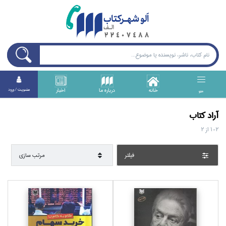
خانه
درباره ما
اخبار
عضويت / ورود
منو
آراد كتاب
1-2
از
2
فيلتر
مرتب سازي