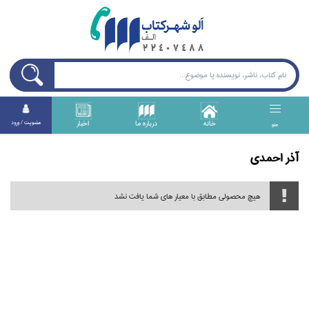
خانه
درباره ما
اخبار
عضويت / ورود
منو
آذر احمدي
هیچ محصولی مطابق با معیار های شما یافت نشد