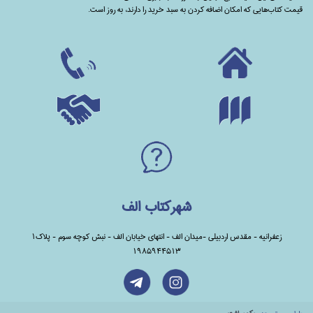
قیمت کتاب‌هایی که امکان اضافه کردن به سبد خرید را دارند،‌ به روز است.
شهرکتاب الف
زعفرانیه - مقدس اردبیلی -میدان الف - انتهای خیابان الف - نبش کوچه سوم - پلاک1
1985944513