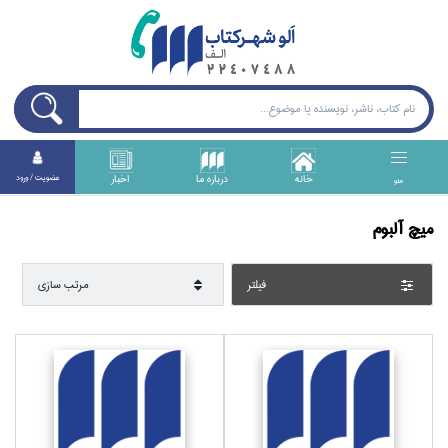
خانه
درباره ما
اخبار
عضويت / ورود
منو
ميچ آلبوم
فيلتر
مرتب سازي