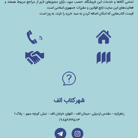
تمامی‌ کالاها و خدمات این فروشگاه، حسب مورد،‌ دارای مجوزهای لازم از مراجع مربوط هستند ‌و‌‌
فعالیت‌های این سایت تابع قوانین و مقررات جمهوری اسلامی است.
قیمت کتاب‌هایی که امکان اضافه کردن به سبد خرید را دارند،‌ به روز است.
شهرکتاب الف
زعفرانیه - مقدس اردبیلی -میدان الف - انتهای خیابان الف - نبش کوچه سوم - پلاک1
1985944513