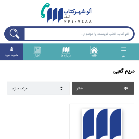
خانه
درباره ما
اخبار
عضويت / ورود
منو
مريم گعبي
فيلتر
مرتب سازي