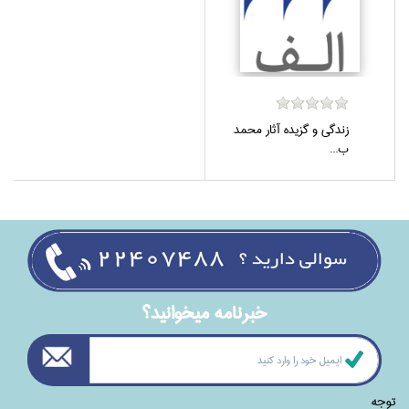
زندگي و گزيده آثار محمد
ب...
خبرنامه ميخوانيد؟
توجه