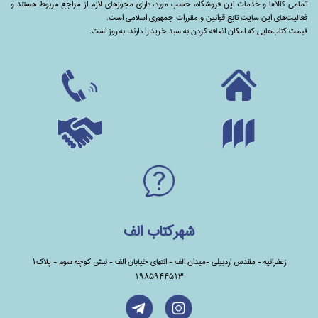
تمامی‌ کالاها و خدمات این فروشگاه، حسب مورد،‌ دارای مجوزهای لازم از مراجع مربوط هستند ‌و‌‌
فعالیت‌های این سایت تابع قوانین و مقررات جمهوری اسلامی است.
قیمت کتاب‌هایی که امکان اضافه کردن به سبد خرید را دارند،‌ به روز است.
شهرکتاب الف
زعفرانیه - مقدس اردبیلی -میدان الف - انتهای خیابان الف - نبش کوچه سوم - پلاک1
1985944513