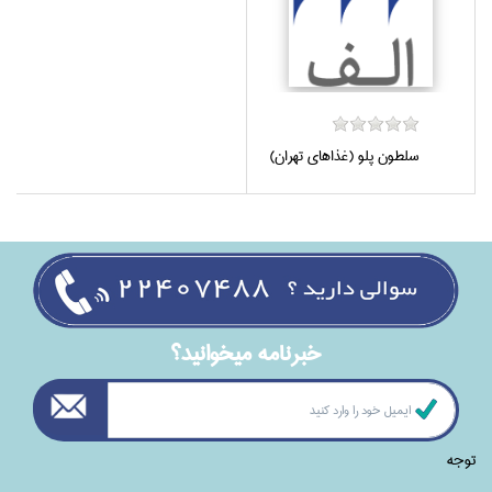
سلطون پلو (غذا‌هاي تهران)
خبرنامه ميخوانيد؟
توجه