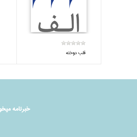
قلب دوخته
خبرنامه ميخوا