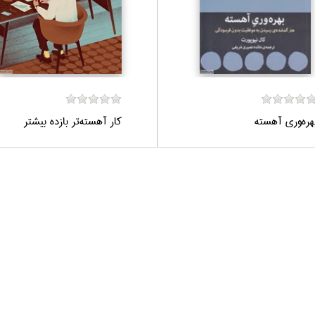
هره‌وري آهسته
كار آهسته‌تر بازده بيشتر