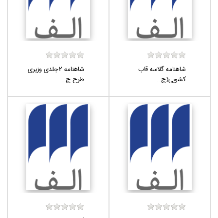
شاهنامه گلاسه قاب
شاهنامه 2جلدي وزيري
كشويي(چ...
طرح چ...