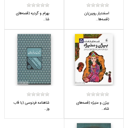
اسفنديار رويين‌تن
بهرام و گرديه (قصه‌هاي
(قصه‌ها...
شا...
بيژن و منيژه (قصه‌هاي
شاهنامه فردوسي (با قاب
شاه...
وز...