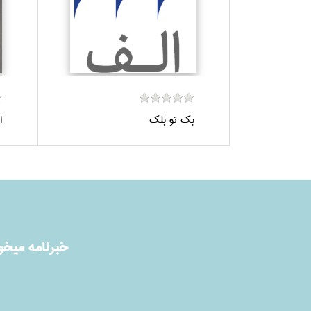
بك تو بلك
ا
خبرنامه ميخوا