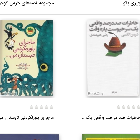
يزي بگو
مجموعه قصه‌هاي خرس كوچولو
اطرات صد در صد واقعي يك...
ماجراي باورنكردني تابستان م