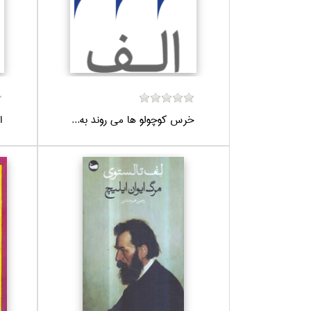
خرس كوچولو ها مي روند به...
ا