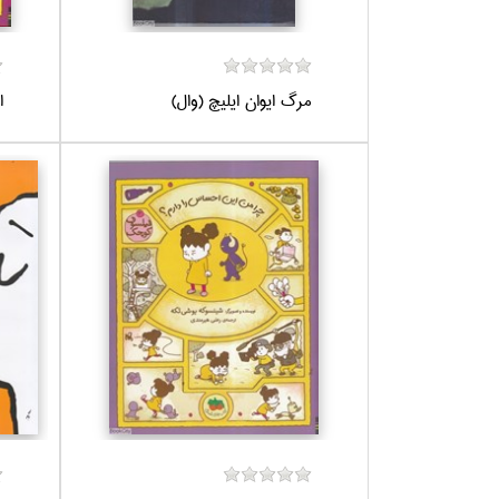
مرگ ايوان ايليچ (وال)
ا