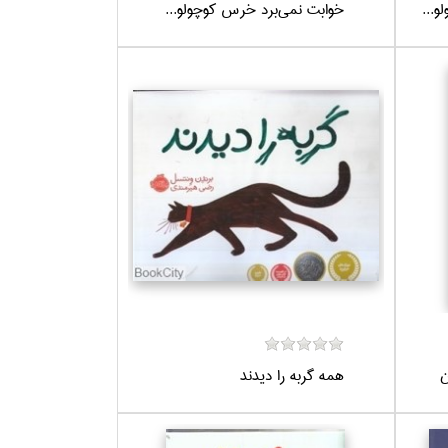
...
خوابت نمي‌برد خرس كوچولو...
ن
همه گربه را ديدند