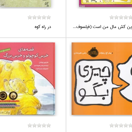
ين كش مال من است (فيلسوف...
در راه كوه