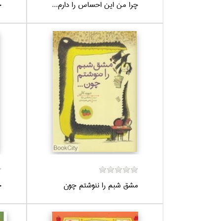
چرا من اين احساس را دارم...
چ
مشق شبم را ننوشتم چون
خ