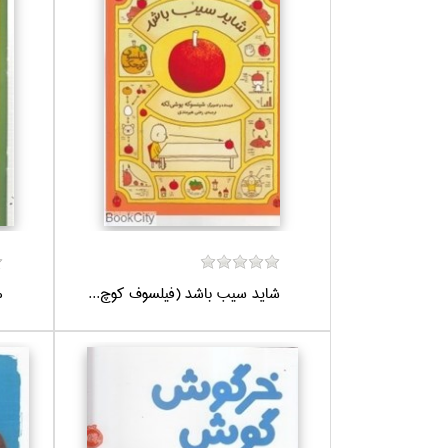
شايد سيب باشد (فيلسوف كوچ...
م