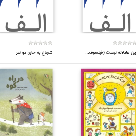
ين عادلانه نيست (فيلسوف...
شجاع به‌ جاي دو نفر