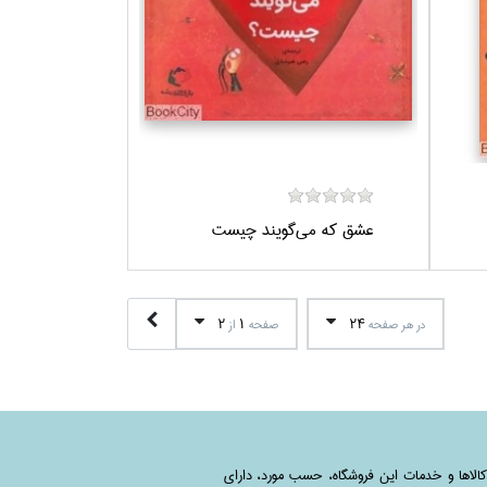
عشق كه مي‌گويند چيست
2
1
24
در هر صفحه
صفحه
از
کالاها و خدمات این فروشگاه، حسب مورد،‌ دارای