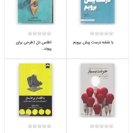
با نقشه درست پيش برويم
اطلس دل (طرحي براي
پيوند...