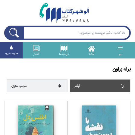
خانه
درباره ما
اخبار
عضويت / ورود
منو
برنه براون
فيلتر
مرتب سازي