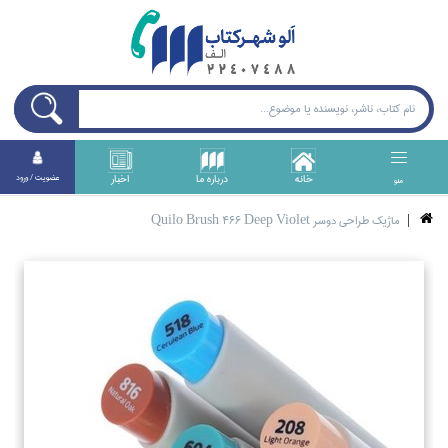
خانه
درباره ما
اخبار
عضويت / ورود
منو
ماژيك طراحي دوسر Quilo Brush 466 Deep Violet