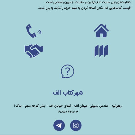
فعالیت‌های این سایت تابع قوانین و مقررات جمهوری اسلامی است.
قیمت کتاب‌هایی که امکان اضافه کردن به سبد خرید را دارند،‌ به روز است.
شهرکتاب الف
زعفرانیه - مقدس اردبیلی -میدان الف - انتهای خیابان الف - نبش کوچه سوم - پلاک1
1985944513